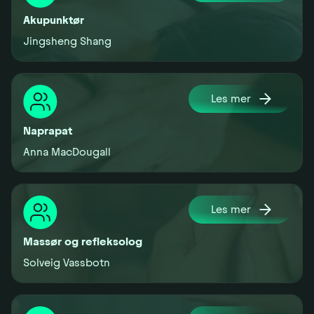
Akupunktør
Jingsheng Shang
Les mer
Naprapat
Anna MacDougall
Les mer
Massør og refleksolog
Solveig Vassbotn